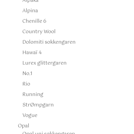
Alpaka
Alpina
Chenille 6
Country Wool
Dolomiti sokkengaren
Hawaï 4
Lurex glittergaren
No.1
Rio
Running
StrØmpgarn
Vogue
Opal