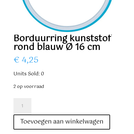
Borduurring kunststof
rond blauw Ø 16 cm
€
4,25
Units Sold: 0
2 op voorraad
Borduurring
kunststof
rond
Toevoegen aan winkelwagen
blauw