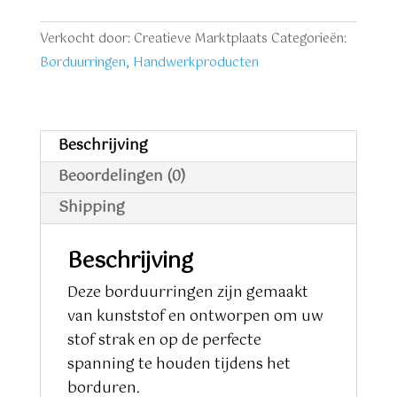
Ø
16
Verkocht door: Creatieve Marktplaats
Categorieën:
cm
Borduurringen
,
Handwerkproducten
aantal
Beschrijving
Beoordelingen (0)
Shipping
Beschrijving
Deze borduurringen zijn gemaakt
van kunststof en ontworpen om uw
stof strak en op de perfecte
spanning te houden tijdens het
borduren.