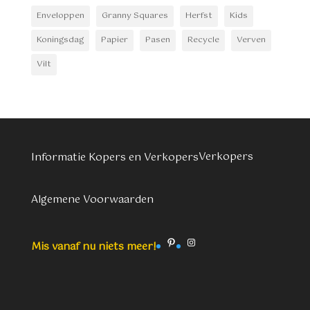
Enveloppen
Granny Squares
Herfst
Kids
Koningsdag
Papier
Pasen
Recycle
Verven
Vilt
Verkopers
Informatie Kopers en Verkopers
Algemene Voorwaarden
Pinterest
Instagram
Mis vanaf nu niets meer!