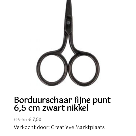
Borduurschaar fijne punt
6,5 cm zwart nikkel
Oorspronkelijke
Huidige
€
9,55
€
7,50
prijs
prijs
Verkocht door: Creatieve Marktplaats
was:
is: