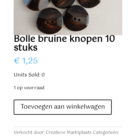
Bolle bruine knopen 10
stuks
€
1,25
Units Sold: 0
1 op voorraad
Bolle
Toevoegen aan winkelwagen
bruine
knopen
10
Verkocht door: Creatieve Marktplaats
Categorieën: