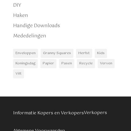
DIY
Haken
Handige Downloads
Mededelingen
Enveloppen
Granny Squares
Herfst
Kids
Koningsdag
Papier
Pasen
Recycle
Verven
Vilt
Verkopers
Informatie Kopers en Verkopers
Algemene Voorwaarden