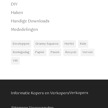
DIY
Haken
Handige Downloads
Mededelingen
Enveloppen
Granny Squares
Herfst
Kids
Koningsdag
Papier
Pasen
Recycle
Verven
Vilt
Verkopers
Informatie Kopers en Verkopers
Algemene Voorwaarden