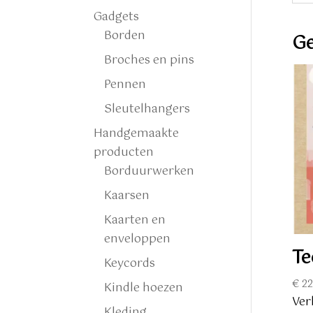
Gadgets
Borden
Ge
Broches en pins
Pennen
Sleutelhangers
Handgemaakte
producten
Borduurwerken
Kaarsen
Kaarten en
enveloppen
Te
Keycords
€
22
Kindle hoezen
Ver
Kleding