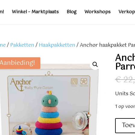
n!
Winkel – Marktplaats
Blog
Workshops
Verkop
me
/
Pakketten
/
Haakpakketten
/ Anchor haakpakket Par
Anc
Aanbieding!
Parr
€
22
Units So
1 op voo
Anchor
Toe
haakpak