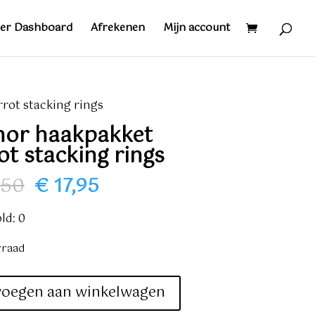
er Dashboard
Afrekenen
Mijn account
rot stacking rings
hor haakpakket
ot stacking rings
Oorspronkelijke
Huidige
,50
€
17,95
prijs
prijs
was:
is:
ld: 0
€ 22,50.
€ 17,95.
rraad
voegen aan winkelwagen
ket