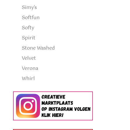
Simy's
Softfun
Softy
Spirit
Stone Washed
Velvet
Verona
Whirl