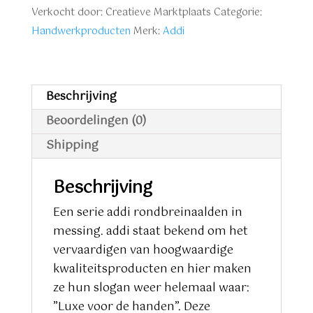
2,25
Verkocht door: Creatieve Marktplaats
Categorie:
mm
Handwerkproducten
Merk:
Addi
80
cm
aantal
Beschrijving
Beoordelingen (0)
Shipping
Beschrijving
Een serie addi rondbreinaalden in
messing. addi staat bekend om het
vervaardigen van hoogwaardige
kwaliteitsproducten en hier maken
ze hun slogan weer helemaal waar:
”Luxe voor de handen”. Deze