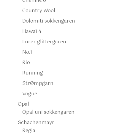
Chenille 6
Country Wool
Dolomiti sokkengaren
Hawaï 4
Lurex glittergaren
No.1
Rio
Running
StrØmpgarn
Vogue
Opal
Opal uni sokkengaren
Schachenmayr
Regia