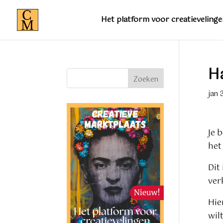
Het platform voor creatievelinge
Ha
Zoeken
jan 
Je 
het
Dit
ver
Hie
wil