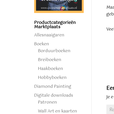
Maa
geb
Productcategorieën
Marktplaats
Vee
Allesnaaigaren
Boeken
Borduurboeken
Breiboeken
Haakboeken
Hobbyboeken
Diamond Painting
Ee
Digitale downloads
Je 
Patronen
Wall Art en kaarten