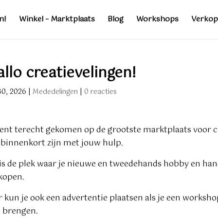
n!
Winkel – Marktplaats
Blog
Workshops
Verkop
llo creatievelingen!
30, 2026
|
Mededelingen
|
0 reacties
bent terecht gekomen op de grootste marktplaats voor c
 binnenkort zijn met jouw hulp.
 is de plek waar je nieuwe en tweedehands hobby en h
kopen.
r kun je ook een advertentie plaatsen als je een worksh
t brengen.